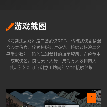
🖋️
游戏截图
《刀剑江湖路》是二套武侠RPG，传统武侠剧情混
合沙盒信息，接触横版即时交锋。检验者扮演二名
寻常少数年，陷入江湖武林的血雨腥风，在纷争中
成就侠名，搅动天下大势，成为万人敬仰的大
侠。》》》订阅创意工坊网红MOD接触倍增！
1