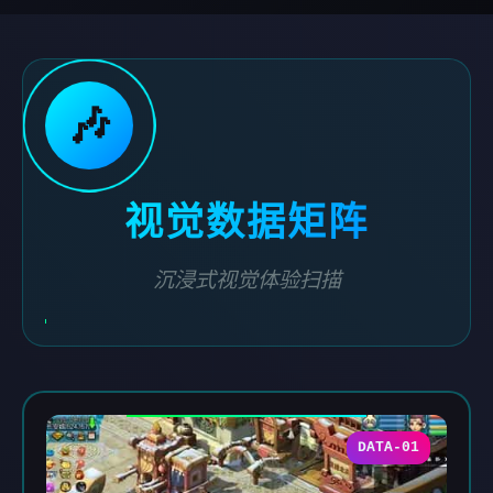
🎶
视觉数据矩阵
沉浸式视觉体验扫描
DATA-01