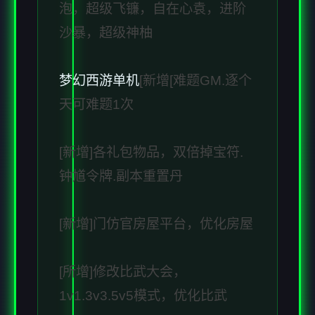
泡，超级飞镰，自在心袁，进阶
沙暴，超级神柚
梦幻西游单机
[新增[难题GM.逐个
天可难题1次
[新增]各礼包物品，双倍掉宝符.
钟馗令牌.副本重置丹
[新增]门仿官房屋平台，优化房屋
[所增]修改比武大会，
1v1.3v3.5v5模式，优化比武