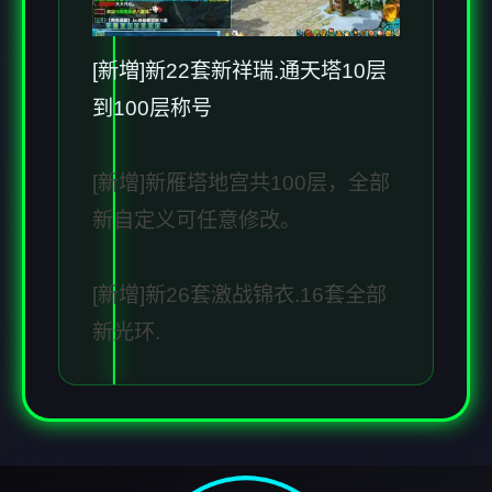
[新増]新22套新祥瑞.通天塔10层
到100层称号
[新增]新雁塔地宫共100层，全部
新自定义可任意修改。
[新增]新26套激战锦衣.16套全部
新光环.