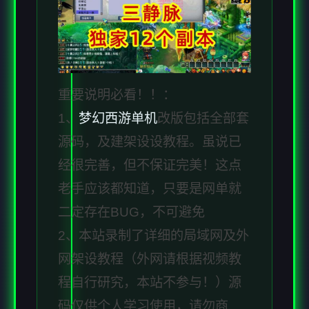
重要说明必看！！：
1、
梦幻西游单机
改版包括全部套
源码，及建架设设教程。虽说已
经很完善，但不保证完美！这点
老手应该都知道，只要是网单就
二定存在BUG，不可避免
2、本站录制了详细的局域网及外
网架设教程（外网请根据视频教
程自行研究，本站不参与！）源
码仅供个人学习使用，请勿商