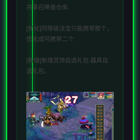
共享召唤兽仓库.
[优化]同等级法宝只能携带那个，
优化成可携带二个.
[新增[新增灵饰自选礼包.器具自
选礼包。