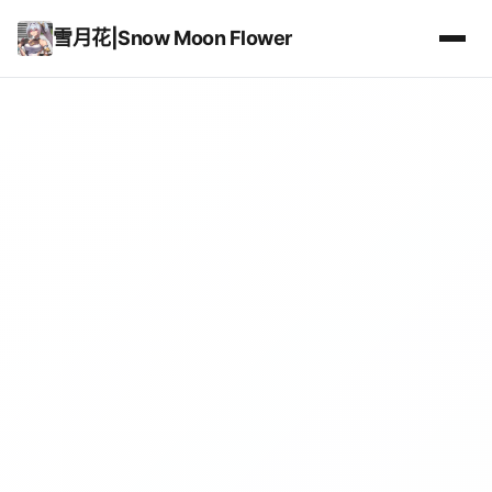
雪月花|Snow Moon Flower