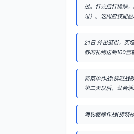
过。打完后打拂晓，
过）。这周应该能盈利
21日 外出逛街，
够的礼物送到100
新菜单作战(拂晓战败
第二天以后，公会活
海豹驱除作战(拂晓战