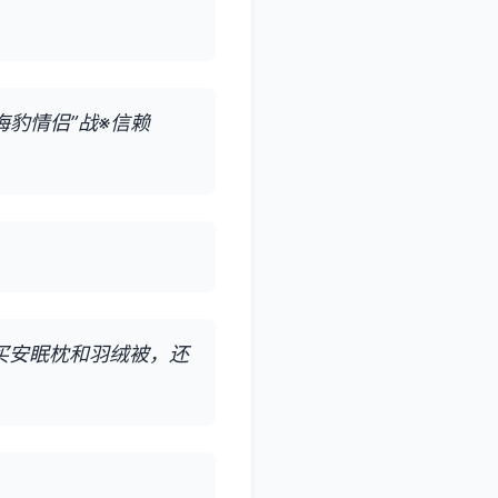
“海豹情侣”战※信赖
买安眠枕和羽绒被，还