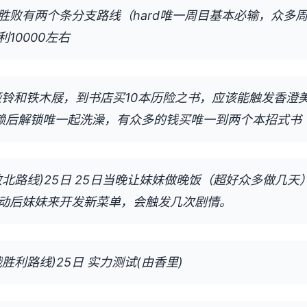
胜败有两个条分支路线（hard唯一周目基本必输，众多
10000左右
买哑铃和铁木屐，到书店买10本历险之书，应该能触发香澄
信赖后解锁唯一起洗澡，有众多的钱买唯一到两个本招式书
北路线)25日 25日当晚让妹妹做晚饭（超好众多做几天
动后妹妹来开发新菜单，会触发几次剧情。
胜利路线)25日 实力测试(由香里)