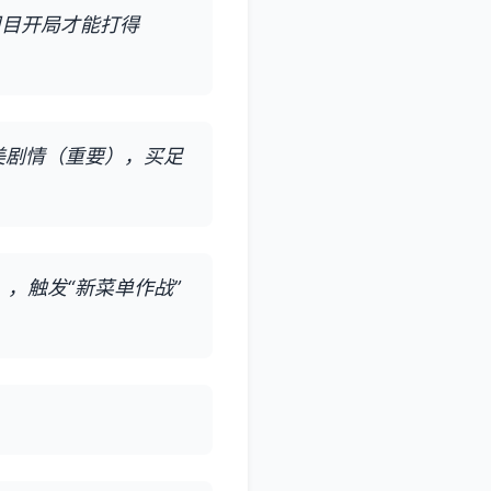
周目开局才能打得
美剧情（重要），买足
），触发“新菜单作战”