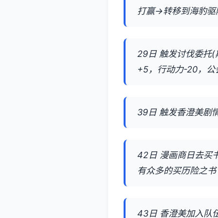
打赢→转移到海豹驱
29日 触发讨伐委托(
+5，行动力-20，公
39日 触发香澄美剧
42日 漫画商日去
有众多的买历险之书
43日 香澄美加入队