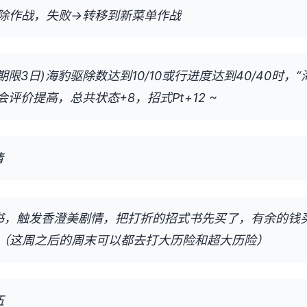
除作战，失败→转移到新菜单作战
期限3日)海豹驱除数达到10/10或行进度达到40/40时，
会评价提高，总共状态+8，招式Pt+12 ~
情
买书，触发香澄美剧情，把打折的招式书先买了，有余的钱
（这周之后的周末可以都去打大历险和超大历险）
伍