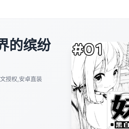
界的缤纷
文授权,安卓直装