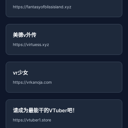
https://fantasyofblissisland.xyz
美德v外传
https://virtuess.xyz
vr少女
https://vrkanoja.com
请成为最能干的VTuber吧！
https://vtuber1.store