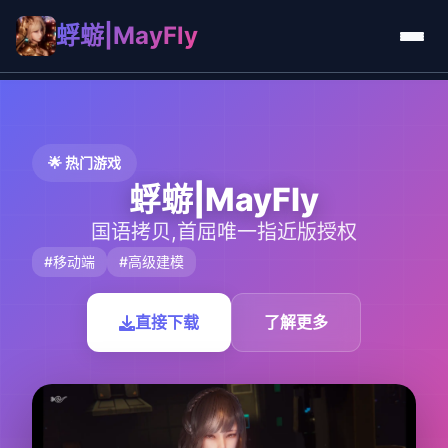
蜉蝣|MayFly
🌟 热门游戏
蜉蝣|MayFly
国语拷贝,首屈唯一指近版授权
#移动端
#高级建模
直接下载
了解更多