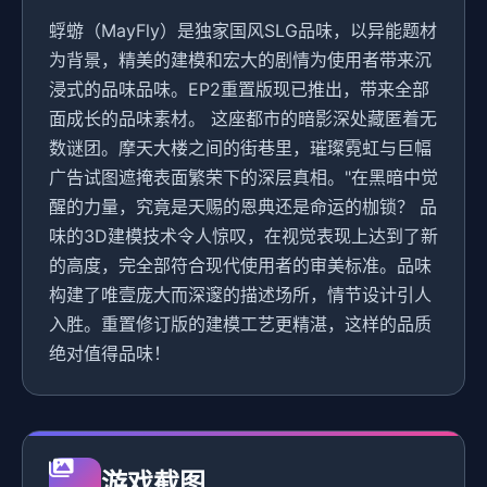
蜉蝣（MayFly）是独家国风SLG品味，以异能题材
为背景，精美的建模和宏大的剧情为使用者带来沉
浸式的品味品味。EP2重置版现已推出，带来全部
面成长的品味素材。 这座都市的暗影深处藏匿着无
数谜团。摩天大楼之间的街巷里，璀璨霓虹与巨幅
广告试图遮掩表面繁荣下的深层真相。"在黑暗中觉
醒的力量，究竟是天赐的恩典还是命运的枷锁？ 品
味的3D建模技术令人惊叹，在视觉表现上达到了新
的高度，完全部符合现代使用者的审美标准。品味
构建了唯壹庞大而深邃的描述场所，情节设计引人
入胜。重置修订版的建模工艺更精湛，这样的品质
绝对值得品味！
游戏截图