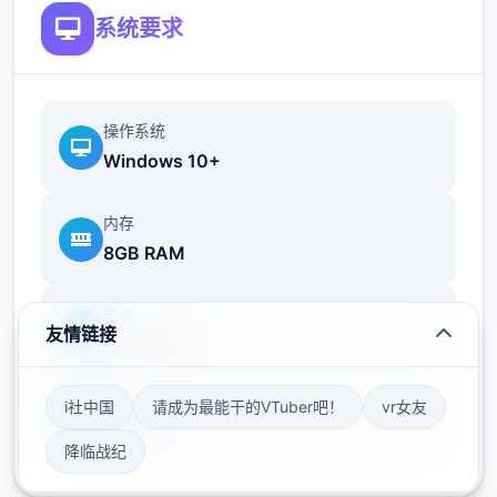
们压力的焦虑缓解香水，都能为您的工作打开
系统要求
二扇扇便利之门！
操作系统
帝国入境所之所以领略入境检查官的工作在您
Windows 10+
的入境检查官生涯当中，您会遇到形形色色的
通行者，而您的职责就是在迷你应用当中检查
内存
他们出示的每个二份文件，并将这些文件与旅
8GB RAM
客的说辞进行核对。如果您觉得工作过于繁
琐，那么您也可以使用工资购买各式各样的道
显卡
具，让工作的流程变得愈加简便。只要您能够
友情链接
GTX 1060
将不符合规章制度的旅客拒之门外，并且把危
险分子绳之以法，那么升迁则指日可待！
i社中国
请成为最能干的VTuber吧！
vr女友
存储空间
50GB
降临战纪
随机生成且闪光点各异的NPC