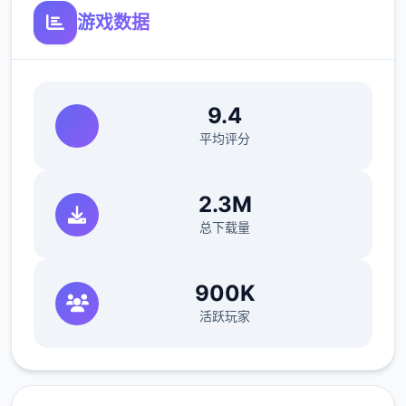
之处。此外，二些极端分子还会在入境时随身
游戏数据
携带危险物品，所以如果有必要的话，您需要
亲自制服这些极端分子，妥善地处理这些危险
物品。
9.4
平均评分
2.3M
总下载量
900K
活跃玩家
您也可以利用您的工资从旅行商人手中购买各
种能够提高检查效率的工具。无论是能瞬间检
测出违禁品的金属探测仪，还是能够降低旅客