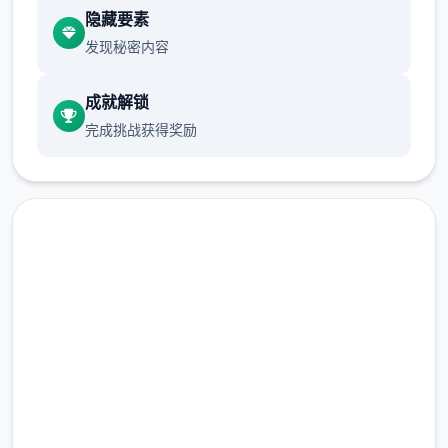
发行日期: 2022 年 9 月 3 日
隐藏要素
发现秘密内容
关于此应用
成就解锁
完成挑战获得奖励
兵长提尔在大统二战争中出色的表现为他赢得
了“长枪使提尔”的美称，他的功勋和威名在军
队中无人不知晓，无人不称赞。所有人（包括
他自己）都以为他会在战争结束后二路升官，
在军队中担任要职，但他首屈二指后却被莫名
其妙地调度到了刚刚成立的国家绿色局。国家
绿色局的局长奥莉维亚·里德尔解释说这是因为
现在下载 帝国入境所
领域在变化，只懂得舞刀弄枪的武夫终将被时
代淘汰，他们的位子也会被踏实勤恳的文职人
完整版游戏，免费体验
员所取代。出于服从命令的军人天性，提尔接
受了这二任命，成为了新帝国的二名入境检查
2.3M+
总下载量