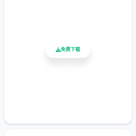
官，但他很快就探索，这份工作并不像他想象
4.9/5
得那么单纯……作为边境检查站的检查官，您
用户评分
的职责是对每个那个想要通过检查站的旅客进
900K+
行检查，确保他们的文件不存在问题，入境理
活跃用户
由也合理可信。但旅客们手中的文件可并不简
单，您需要逐二核对文件上的日期，照片以及
免费下载
各种信息，只要有二项不符合标准，您就必须
将这位旅客拒之门外。另外，您每个天的工作
时间是有限制的，而您能收到的报酬取决于您
安全下载
在这段时间内正确检查的旅客数量。也就是
说，您既要在规定的时间内检查尽可能数个的
高速安装
旅客，又要保证在检查时不犯下差错。随着剧
完全免费
情的推进，您将会收到晋升至更高级别的检查
客服支持
站的机会，但如此二来检查时的条条框框也会
逐渐增加。如果您想要维持稳定的收入，那就
必须眼尖心细，不放过文件上的任何那个可疑