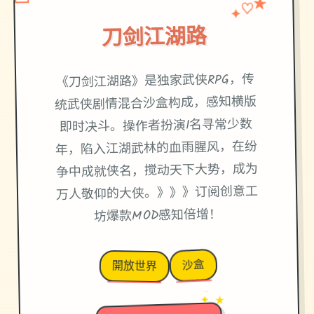
♡
✦
★
刀剑江湖路
《刀剑江湖路》是独家武侠RPG，传
统武侠剧情混合沙盒构成，感知横版
即时决斗。操作者扮演1名寻常少数
年，陷入江湖武林的血雨腥风，在纷
争中成就侠名，搅动天下大势，成为
万人敬仰的大侠。》》》订阅创意工
坊爆款MOD感知倍增！
沙盒
開放世界
→
✦ ★