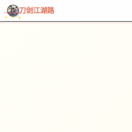
~~~
★
♡
✦
✧
♥
~
→
↗
刀剑江湖路
✦ ✧ ★