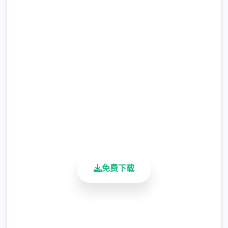
马上下载 illusion|i社中国
完整版游戏，免费体验
2.3M+
总下载量
4.9/5
用户评分
900K+
活跃用户
免费下载
安全下载