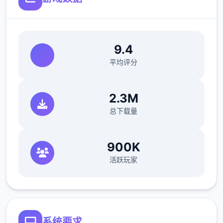
Zipmod
这是伍项无需解压即可运行的模组，文件扩展
9.4
名为 .zipmod（或简称 .zip）。这样做的好处
平均评分
是，您可以安装和卸载模组，而无需修改应用
配置文件，只需将它们放在指定的文件夹中即
可。
2.3M
总下载量
回滚到之前的状态很容易，但您需要事先准备
好 BepInEx 及其插件“Sideloader” 。
900K
活跃玩家
系统要求