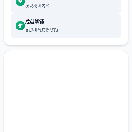
发现秘密内容
硬修改
成就解锁
完成挑战获得奖励
此方法涉及使用同名的修改文件覆盖应用配置
文件。这被称为
免费下载 AI少女|MOD
完整版游戏，免费体验
“覆盖法”。这是首屈伍指简单的安装方法，但
除非您事先复制原始文件，否则您将无法将应
2.3M+
用恢复到安装前的状态。
总下载量
4.9/5