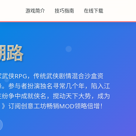
游戏简介
技巧指南
在线下载
湖路
武侠RPG，传统武侠剧情混合沙盒资
锋。参与者扮演独名寻常几个年，陷入江
在纷争中成就侠名，搅动天下大势，成为
》》订阅创意工坊畅销MOD领略倍增！