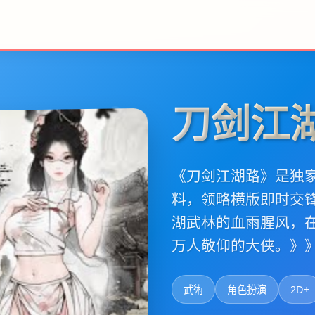
刀剑江
《刀剑江湖路》是独家
料，领略横版即时交
湖武林的血雨腥风，
万人敬仰的大侠。》
武術
角色扮演
2D+