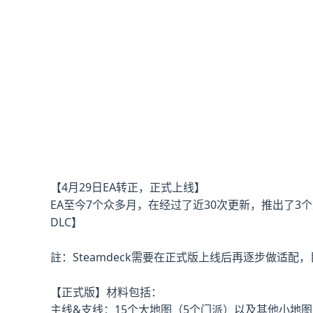
【4月29日EA转正，正式上线】
EA至今7个众多月，在经过了近30次更新，推出了
DLC】
註：Steamdeck需要在正式版上线后再逐步做适配
【正式版】材料包括：
主线&支线：15个大地图（5个门派）以及其他小地