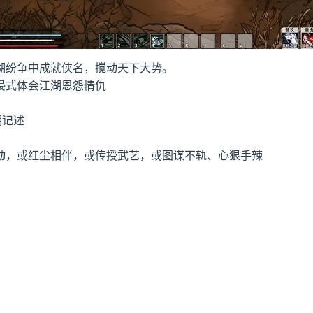
湖纷争中成就侠名，搅动天下大势。
浸式体会江湖恩怨情仇
湖记述
动，或红尘相伴，或传授武艺，或图谋不轨、心狠手辣