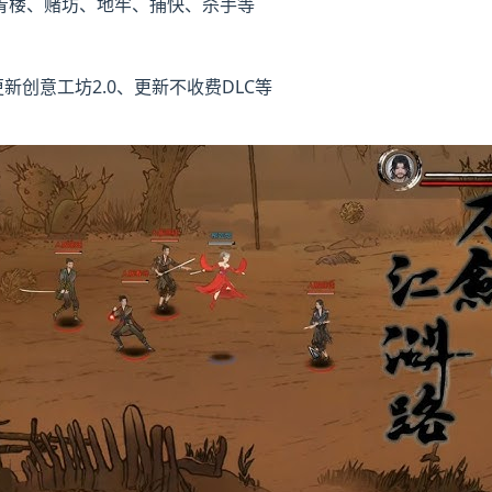
青楼、赌坊、地牢、捕快、杀手等
创意工坊2.0、更新不收费DLC等