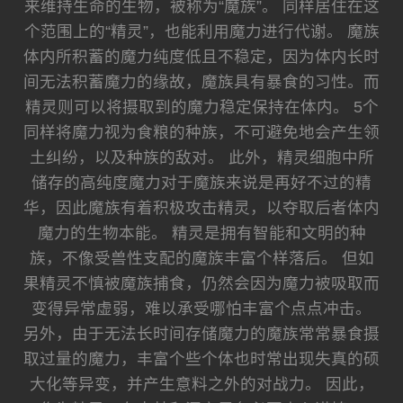
来维持生命的生物，被称为“魔族”。 同样居住在这
个范围上的“精灵”，也能利用魔力进行代谢。 魔族
体内所积蓄的魔力纯度低且不稳定，因为体内长时
间无法积蓄魔力的缘故，魔族具有暴食的习性。而
精灵则可以将摄取到的魔力稳定保持在体内。 5个
同样将魔力视为食粮的种族，不可避免地会产生领
土纠纷，以及种族的敌对。 此外，精灵细胞中所
储存的高纯度魔力对于魔族来说是再好不过的精
华，因此魔族有着积极攻击精灵，以夺取后者体内
魔力的生物本能。 精灵是拥有智能和文明的种
族，不像受兽性支配的魔族丰富个样落后。 但如
果精灵不慎被魔族捕食，仍然会因为魔力被吸取而
变得异常虚弱，难以承受哪怕丰富个点点冲击。
另外，由于无法长时间存储魔力的魔族常常暴食摄
取过量的魔力，丰富个些个体也时常出现失真的硕
大化等异变，并产生意料之外的对战力。 因此，