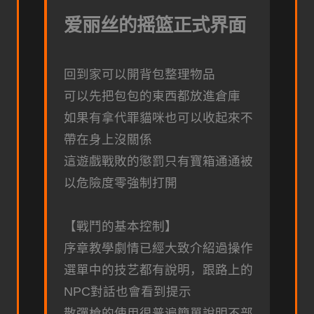
爱丽丝的摇篮正式界面
回到家可以開背包整理物品
可以先把包包的東西都放進倉庫
如果有拿代罪貓咪也可以收起來不
帶在身上沒關係
這遊戲戰敗的懲罰只有寶箱通通被
以危險度零強制打開
【戰鬥的基本控制】
序章教學劇情已經大致介紹過操作
選單中的技艺都有說明，跟路上的
NPC對話也會看到提示
散彈槍的使用很普遍簡單說明不部