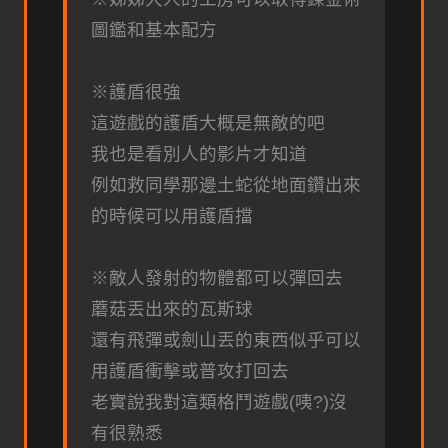
圖鑑和基本配方
※護盾很強
這遊戲的護盾大概是無敵的吧
我也是看別人的影片才知道
例如救同學那邊土蛇從地面鑽出來
的時候可以用護盾擋
※敵人發射的物體都可以彈回去
蘑菇丟出來的瓦斯球
還有飛彈或劍山丟的東西似乎可以
用護盾衝擊或普攻打回去
老實說我對這類格鬥遊戲(咦?)沒
有很熟悉