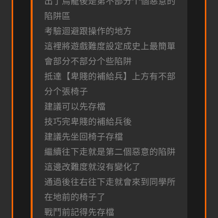
出了鳥籠後是第不部分个個惡意的
陷阱區
考驗迴避跟操作的地方
這裡將遊戲難度設定成史上最簡單
會部分不部分个些陷阱
抵達【卑賤的補給兵】上方有不部
分个張椅子
建議可以先存檔
技巧完卑賤的補給兵後
建議先坐回椅子存檔
繼續往下走就是第二個惡意的陷阱
這邊改難度就沒有變化了
通過後往右往下走就會來到同學所
在地前的椅子了
戰鬥前記得先存檔