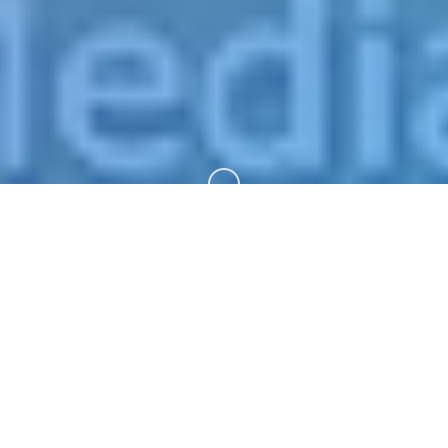
向下滚动
📎 玩法介绍