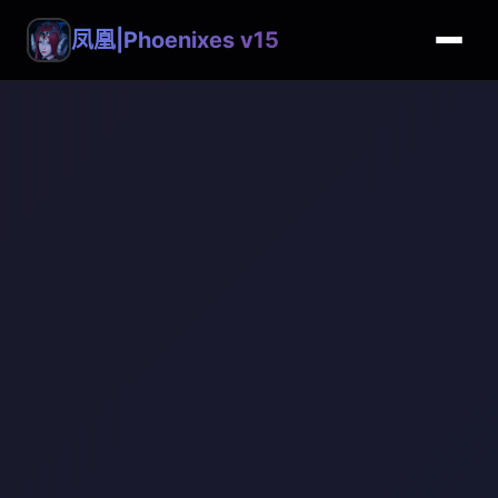
凤凰|Phoenixes v15