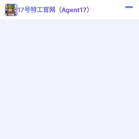
17号特工官网（Agent17）