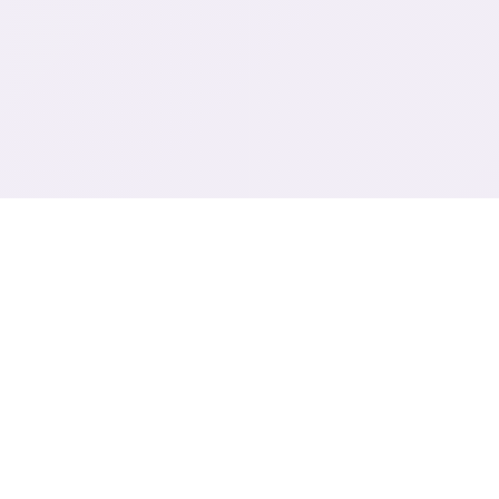
🖥️ game介绍