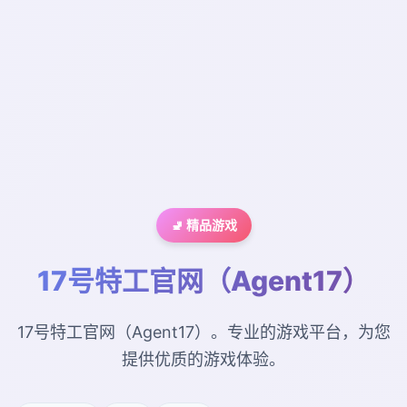
🚽 精品游戏
17号特工官网（Agent17）
17号特工官网（Agent17）。专业的游戏平台，为您
提供优质的游戏体验。