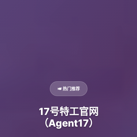
🎺 热门推荐
17号特工官网
（Agent17）