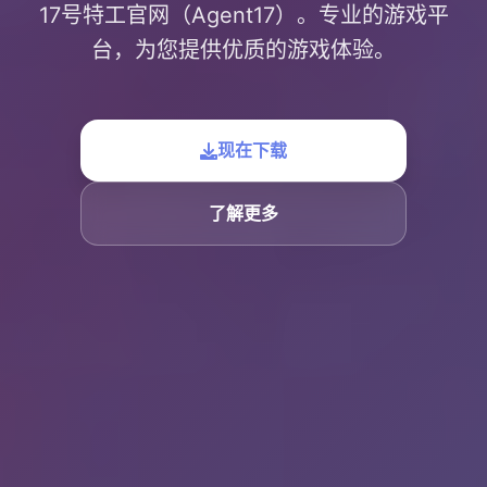
17号特工官网（Agent17）。专业的游戏平
台，为您提供优质的游戏体验。
现在下载
了解更多