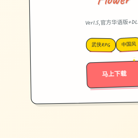
Ver1.5,官方华语版+DL
中国风
武侠RPG
→
✦
马上下载