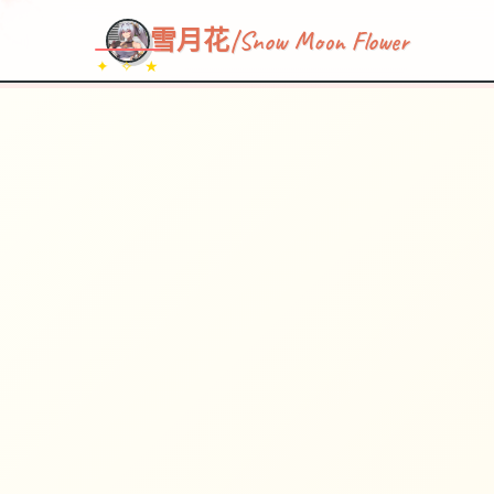
雪月花|Snow Moon Flower
✦ ✧ ★