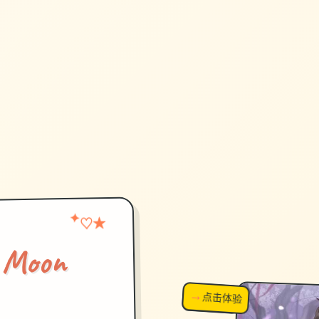
★
✦
♡
Moon
→
↗
点击体验
超棒！