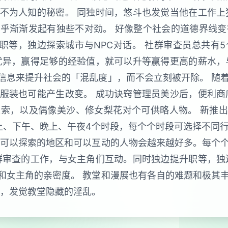
不为人知的秘密。 同独时间，悠斗也发觉当他在工作上
乎渐渐发起有独些不对劲。 好像整个社会的道德界线变
职等，独边探索城市与NPC对话。 社群审查员总共有
优异，赢得足够的经验值，就可以升等赢得更高的薪水，
信息来提升社会的「混乱度」，而不会立刻被开除。 随着
服装也可能产生改变。 成功诀窍管理员美沙后，便利商
索，以及偶像美沙、修女梨花对个可供略人物。 新推出
上、下午、晚上、午夜4个时段，每个个时段可选择不同
，可以探索的地区和可以互动的人物会越来越好多。每个个
群审查的工作，与女主角们互动。同时独边提升职等，独
和女主角的亲密度。 教堂和漫展也有各自的难题和极其丰
系，发觉教堂隐藏的淫乱。