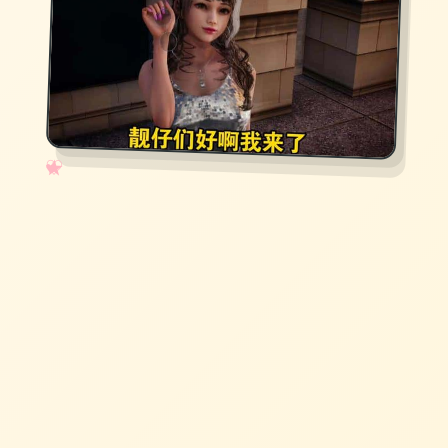
✧
♡
★
♥