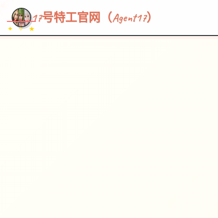
~~~
★
♡
✦
✧
♥
~
→
↗
17号特工官网（Agent17）
✦ ✧ ★