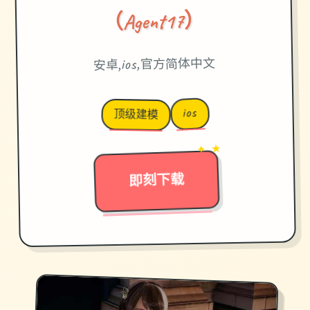
（Agent17）
安卓,ios,官方简体中文
ios
顶级建模
→
✦ ★
即刻下载