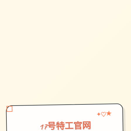
★
♡
✦
17号特工官网