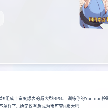
!组成丰富度爆表的超大型RPG。 训练你的Yarimon检验
单样了...绝无仅有后成为宝可梦H版大师