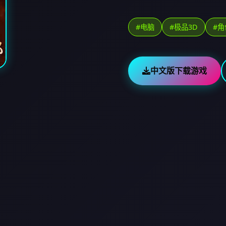
#电脑
#极品3D
#角
中文版下载游戏