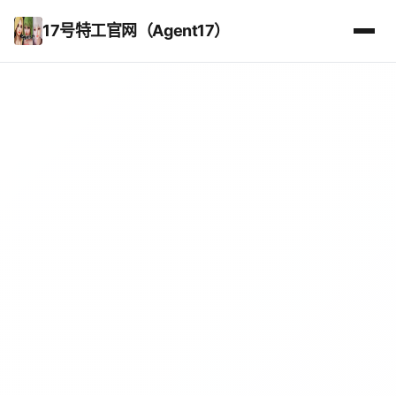
17号特工官网（Agent17）