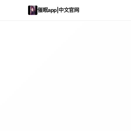
催眠app|中文官网